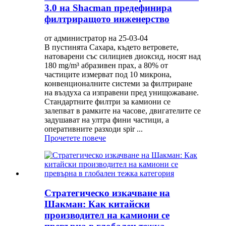
3.0 на Shacman предефинира
филтриращото инженерство
от администратор на 25-03-04
В пустинята Сахара, където ветровете,
натоварени със силициев диоксид, носят над
180 mg/m³ абразивен прах, а 80% от
частиците измерват под 10 микрона,
конвенционалните системи за филтриране
на въздуха са изправени пред унищожаване.
Стандартните филтри за камиони се
залепват в рамките на часове, двигателите се
задушават на ултра фини частици, а
оперативните разходи spir ...
Прочетете повече
Стратегическо изкачване на
Шакман: ​​Как китайски
производител на камиони се