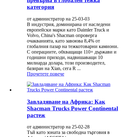
превърна в глобален тежка
категория
от администратор на 25-03-03
В индустрия, доминирана от наследени
европейски марки като Daimler Truck и
Volvo, China's Shacman опроверга
очакванията, като завоюва 8,4% от
глобалния пазар на тежкотоварни камиони.
С операциите, обхващащи 110+ държави и
годишни приходи, надвишаващи 10
милиарда долара, този производител,
базиран на Xian, сега R ...
Прочетете повече
Завладяване на Африка: Как
Shacman Trucks Power Continental
растеж
от администратор на 25-02-28
Тъй като зоната за свободна търговия в