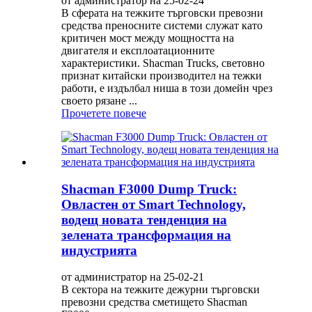
от администратор на 25-02-24
В сферата на тежките търговски превозни
средства преносните системи служат като
критичен мост между мощността на
двигателя и експлоатационните
характеристики. Shacman Trucks, световно
признат китайски производител на тежки
работи, е издълбал ниша в този домейн чрез
своето рязане ...
Прочетете повече
Shacman F3000 Dump Truck:
Овластен от Smart Technology,
водещ новата тенденция на
зелената трансформация на
индустрията
от администратор на 25-02-21
В сектора на тежките дежурни търговски
превозни средства сметището Shacman