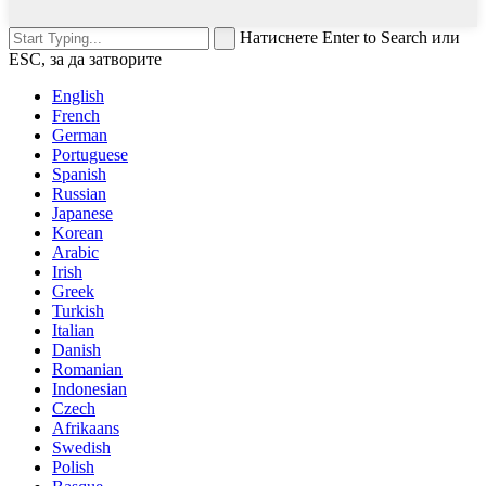
Натиснете Enter to Search или
ESC, за да затворите
English
French
German
Portuguese
Spanish
Russian
Japanese
Korean
Arabic
Irish
Greek
Turkish
Italian
Danish
Romanian
Indonesian
Czech
Afrikaans
Swedish
Polish