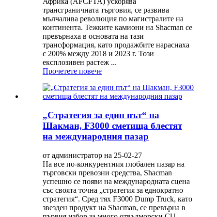
Африка (AFCFTA) ускорява
трансграничната търговия, се развива
мълчалива революция по магистралите на
континента. Тежките камиони на Shacman се
превърнаха в основата на тази
трансформация, като продажбите нараснаха
с 200% между 2018 и 2023 г. Този
експлозивен растеж ...
Прочетете повече
„Стратегия за един път“ на
Шакман, F3000 сметища блестят
на международния пазар
от администратор на 25-02-27
На все по-конкурентния глобален пазар на
търговски превозни средства, Shacman
успешно се появи на международната сцена
със своята точна „стратегия за еднократно
стратегия“. Сред тях F3000 Dump Truck, като
звезден продукт на Shacman, се превърна в
първия избор за много отвъдморски CU ...