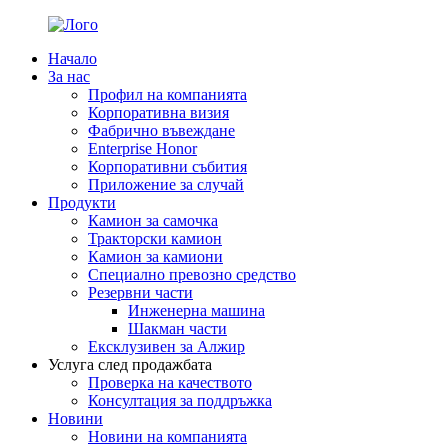
Начало
За нас
Профил на компанията
Корпоративна визия
Фабрично въвеждане
Enterprise Honor
Корпоративни събития
Приложение за случай
Продукти
Камион за самочка
Тракторски камион
Камион за камиони
Специално превозно средство
Резервни части
Инженерна машина
Шакман части
Ексклузивен за Алжир
Услуга след продажбата
Проверка на качеството
Консултация за поддръжка
Новини
Новини на компанията