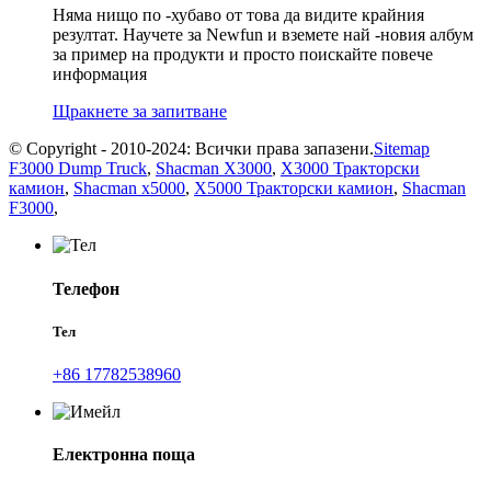
Няма нищо по -хубаво от това да видите крайния
резултат. Научете за Newfun и вземете най -новия албум
за пример на продукти и просто поискайте повече
информация
Щракнете за запитване
© Copyright - 2010-2024: Всички права запазени.
Sitemap
F3000 Dump Truck
,
Shacman X3000
,
X3000 Тракторски
камион
,
Shacman x5000
,
X5000 Тракторски камион
,
Shacman
F3000
,
Телефон
Тел
+86 17782538960
Електронна поща