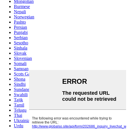
Mongolian
Burmese
Nepali
Norwegian
Pashto
Persian
Punjabi
Serbian
Sesotho
Sinhala
Slovak
Slovenian
Somali
Samoan
Scots Gaelic
Shona
Sindhi
Sundanese
Swahili
Tajik
Tamil
Telugu
Thai
Ukrainian
Urdu