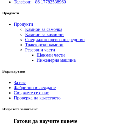
Телефон: +86 17782538960
Продукти
Продукти
Камион за самочка
Камион за камиони
Специално превозно средство
Тракторски камион
Резервни части
Шакман части
Инженерна машина
Бързи връзки
За нас
Фабрично въвеждане
Свържете се с нас
Проверка на качеството
Изпратете запитване:
Готови да научите повече