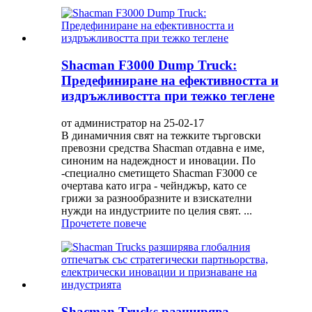
Shacman F3000 Dump Truck:
Предефиниране на ефективността и
издръжливостта при тежко теглене
от администратор на 25-02-17
В динамичния свят на тежките търговски
превозни средства Shacman отдавна е име,
синоним на надеждност и иновации. По
-специално сметището Shacman F3000 се
очертава като игра - чейнджър, като се
грижи за разнообразните и взискателни
нужди на индустриите по целия свят. ...
Прочетете повече
Shacman Trucks разширява