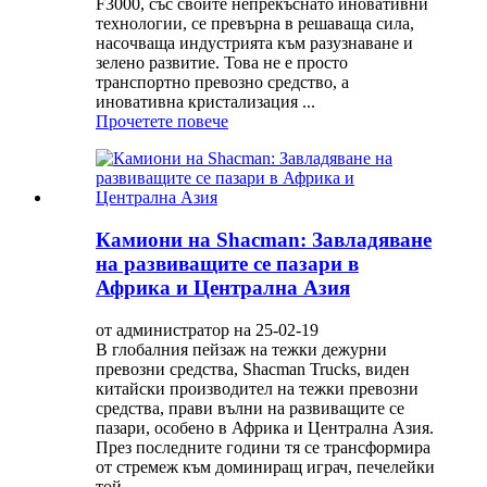
F3000, със своите непрекъснато иновативни
технологии, се превърна в решаваща сила,
насочваща индустрията към разузнаване и
зелено развитие. Това не е просто
транспортно превозно средство, а
иновативна кристализация ...
Прочетете повече
Камиони на Shacman: Завладяване
на развиващите се пазари в
Африка и Централна Азия
от администратор на 25-02-19
В глобалния пейзаж на тежки дежурни
превозни средства, Shacman Trucks, виден
китайски производител на тежки превозни
средства, прави вълни на развиващите се
пазари, особено в Африка и Централна Азия.
През последните години тя се трансформира
от стремеж към доминиращ играч, печелейки
той ...