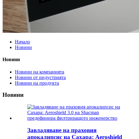
Начало
Новини
Новини
Новини на компанията
Новини от индустрията
Новини на продукта
Новини
Завладяване на праховия
апокалипсис на Сахара: Aeroshield