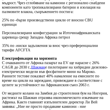
мъдрост. Чрез сглобяване на камиони с регионално снабдени
компоненти като тропикализирани батерии и изолация на
палмовите влакна, съоръжението постига:
25% по -бързи производствени цикли от вносни CBU
единици
Персонализирани конфигурации за Източноафриканската
царевица срещу Западна Африка петрол
35% по -ниски задължения за внос чрез преференциални
тарифи AFCFTA
Електрификация на хоризонта
С очакваното от Африка пазарът на EV ще нарасне с 26%
CAGR до 2030 г.,
Шакман
е пилотиране на хибридни дизелово-
електрически модели във фосфатните мини на Мароко.
Ранните тестове показват 40% намаление на емисиите по
време на цикли на зареждане, привеждане в съответствие с
целите за устойчивост на Африканския съюз 2063 г.
От медните колани на Замбия до строителния бум на Нигерия,
растежът на Шакман отразява икономическото изкачване на
Африка. Както главният изпълнителен директор Ли Вей
заявява: „Ние не просто продаваме камиони - ние