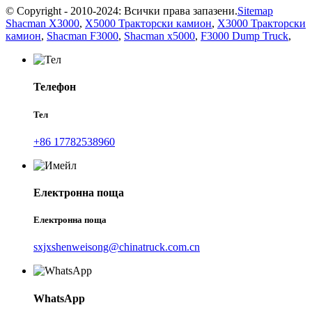
© Copyright - 2010-2024: Всички права запазени.
Sitemap
Shacman X3000
,
X5000 Тракторски камион
,
X3000 Тракторски
камион
,
Shacman F3000
,
Shacman x5000
,
F3000 Dump Truck
,
Телефон
Тел
+86 17782538960
Електронна поща
Електронна поща
sxjxshenweisong@chinatruck.com.cn
WhatsApp