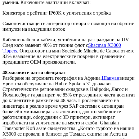
умения. Ключовите адаптации включват:
Конектори с рейтинг IP69K с уплътнения с тройка
Самопочистващи се алтернатор отвори с помощта на обратни
импулси на въздушния поток
Кабелни кабелни кабели, устойчиви на разграждане на UV
След като заменят 40% от техния флот с
Shacman X3000
Tippers
, Операторът на мин Sociedade Mineira de Catoca отчете
83% намаление на електрическите повреди в сравнение с
предишните OEM производители.
48-часовите части обещават
Разбиране на огромната география на Африка,
Шакман
внедри
мрежа за обслужване на Hub и Spoke в 31 държави.
Стратегическите регионални складове в Найроби, Лагос и
Йоханесбург гарантират, че 85% от резервните части достигат
до клиентите в рамките на 48 часа. Проследяването на
инвентара в реално време чрез SAP системи с активиран
блокчейн минимизира закъсненията, докато мобилните
работилници, оборудвани с 3D принтери, активират
изработката на уплътнение на място и скоби. Ghanaian
Transporter Kofi asare свидетелства: „Когато турбото на нашия
X5000 се провали в близост до Тамале, екипът на Acrra на