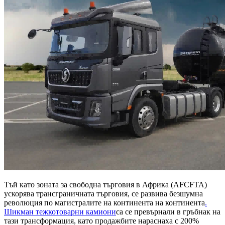
Тъй като зоната за свободна търговия в Африка (AFCFTA)
ускорява трансграничната търговия, се развива безшумна
революция по магистралите на континента на континента
.
Шикман тежкотоварни камиони
са се превърнали в гръбнак на
тази трансформация, като продажбите нараснаха с 200%