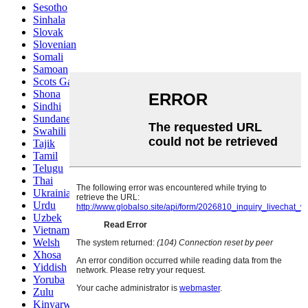
Sesotho
Sinhala
Slovak
Slovenian
Somali
Samoan
Scots Gaelic
Shona
Sindhi
Sundanese
Swahili
Tajik
Tamil
Telugu
Thai
Ukrainian
Urdu
Uzbek
Vietnamese
Welsh
Xhosa
Yiddish
Yoruba
Zulu
Kinyarwanda