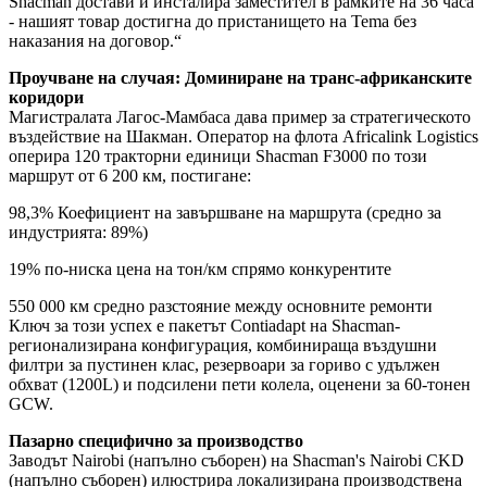
Shacman достави и инсталира заместител в рамките на 36 часа
- нашият товар достигна до пристанището на Tema без
наказания на договор.“
Проучване на случая: Доминиране на транс-африканските
коридори
Магистралата Лагос-Мамбаса дава пример за стратегическото
въздействие на Шакман. Оператор на флота Africalink Logistics
оперира 120 тракторни единици Shacman F3000 по този
маршрут от 6 200 км, постигане:
98,3% Коефициент на завършване на маршрута (средно за
индустрията: 89%)
19% по-ниска цена на тон/км спрямо конкурентите
550 000 км средно разстояние между основните ремонти
Ключ за този успех е пакетът Contiadapt на Shacman-
регионализирана конфигурация, комбинираща въздушни
филтри за пустинен клас, резервоари за гориво с удължен
обхват (1200L) и подсилени пети колела, оценени за 60-тонен
GCW.
Пазарно специфично за производство
Заводът Nairobi (напълно съборен) на Shacman's Nairobi CKD
(напълно съборен) илюстрира локализирана производствена