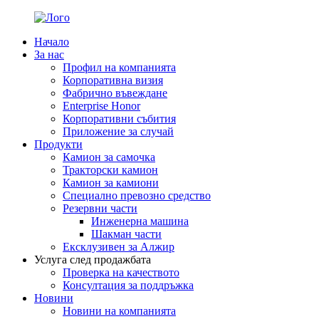
Начало
За нас
Профил на компанията
Корпоративна визия
Фабрично въвеждане
Enterprise Honor
Корпоративни събития
Приложение за случай
Продукти
Камион за самочка
Тракторски камион
Камион за камиони
Специално превозно средство
Резервни части
Инженерна машина
Шакман части
Ексклузивен за Алжир
Услуга след продажбата
Проверка на качеството
Консултация за поддръжка
Новини
Новини на компанията