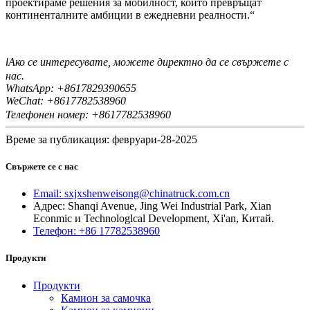
проектираме решения за мобилност, които превръщат
континенталните амбиции в ежедневни реалности.“
Ако се интересувате, можете директно да се свържете с
I
нас.
WhatsApp: +8617829390655
WeChat: +8617
82538960
7
Телефонен номер: +8617782538960
Време за публикация: февруари-28-2025
Свържете се с нас
Email: sxjxshenweisong@chinatruck.com.cn
Адрес: Shanqi Avenue, Jing Wei Industrial Park, Xian
Econmic и Technologlcal Development, Xi'an, Китай.
Телефон: +86 17782538960
Продукти
Продукти
Камион за самочка