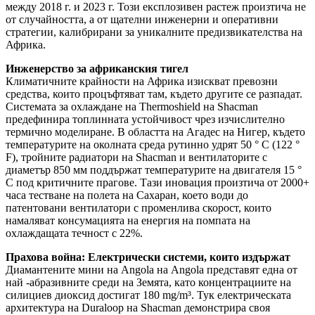
между 2018 г. и 2023 г. Този експлозивен растеж произтича не
от случайността, а от щателни инженерни и оперативни
стратегии, калибрирани за уникалните предизвикателства на
Африка.
Инженерство за африканския тигел
Климатичните крайности на Африка изискват превозни
средства, които процъфтяват там, където другите се разпадат.
Системата за охлаждане на Thermoshield на Shacman
предефинира топлинната устойчивост чрез изчислително
термично моделиране. В областта на Агадес на Нигер, където
температурите на околната среда рутинно удрят 50 ° C (122 °
F), тройните радиатори на Shacman и вентилаторите с
диаметър 850 мм поддържат температурите на двигателя 15 °
C под критичните прагове. Тази иновация произтича от 2000+
часа тестване на полета на Сахаран, което води до
патентовани вентилатори с променлива скорост, които
намаляват консумацията на енергия на помпата на
охлаждащата течност с 22%.
Прахова война: Електрически системи, които издържат
Диамантените мини на Angola на Angola представят една от
най -абразивните среди на Земята, като концентрациите на
силициев диоксид достигат 180 mg/m³. Тук електрическата
архитектура на Duraloop на Shacman демонстрира своя