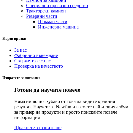
Камион за камиони
Специално превозно средство
Тракторски камион
Резервни части
Шакман части
Инженерна машина
Бързи връзки
За нас
Фабрично въвеждане
Свържете се с нас
Проверка на качеството
Изпратете запитване:
Готови да научите повече
Няма нищо по -хубаво от това да видите крайния
резултат. Научете за Newfun и вземете най -новия албум
за пример на продукти и просто поискайте повече
информация
Щракнете за запитване