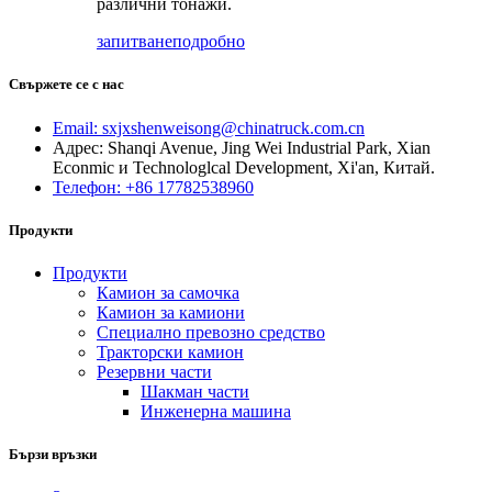
различни тонажи.
запитване
подробно
Свържете се с нас
Email: sxjxshenweisong@chinatruck.com.cn
Адрес: Shanqi Avenue, Jing Wei Industrial Park, Xian
Econmic и Technologlcal Development, Xi'an, Китай.
Телефон: +86 17782538960
Продукти
Продукти
Камион за самочка
Камион за камиони
Специално превозно средство
Тракторски камион
Резервни части
Шакман части
Инженерна машина
Бързи връзки