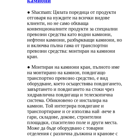
камиони
● Shacmam: Цялата поредица от продукти
отговаря на нуждите на всички видове
клиенти, но не само обхваща
конвенционалните продукти за специални
превозни средства като водни камиони,
нефтени камиони, разбъркващи камиони, но
и включва пълна гама от транспортни
превозни средства: монтиран на камиони
кран.
● Монтиран на камиони кран, пълното име
на монтирано на камион, повдигащо
транспортно превозно средство, е вид
оборудване, което осъществява повдигането,
завъртането и повдигането на стоки чрез
хидравлична повдигаща и телескопична
система. Обикновено се инсталира на
камион. Той интегрира повдигане и
транспортиране и се използва най -вече в
гари, складове, докове, строителни
площадки, спасително поле и други места.
Може да бъде оборудвано с товарни
отделения с различна дължина и кранове с