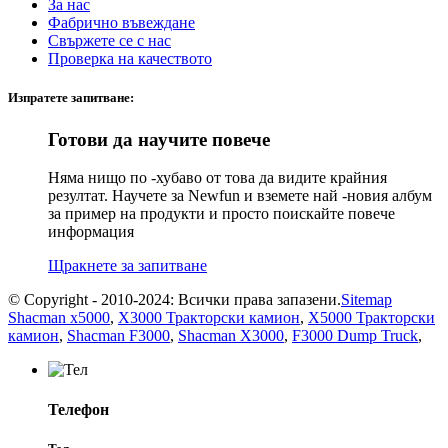
За нас
Фабрично въвеждане
Свържете се с нас
Проверка на качеството
Изпратете запитване:
Готови да научите повече
Няма нищо по -хубаво от това да видите крайния
резултат. Научете за Newfun и вземете най -новия албум
за пример на продукти и просто поискайте повече
информация
Щракнете за запитване
© Copyright - 2010-2024: Всички права запазени.
Sitemap
Shacman x5000
,
X3000 Тракторски камион
,
X5000 Тракторски
камион
,
Shacman F3000
,
Shacman X3000
,
F3000 Dump Truck
,
Телефон