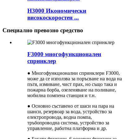
H3000 Икономически
високоскоростен ...
Специално превозно средство
F3000 многофункционален
спринклер
● Многофункционални спринклери F3000,
може да се използва за поръсване на вода на
пътя, измиване, чист прах, но също така и
пожарна борба, озеленяване на поливане,
мобилна помпена станция и т.н.
● Основно съставено от шаси на пара на
шанси, резервоар за вода, устройство за
електропровода, водна помпа,
тръбопроводна система, устройство за
управление, работна платформа и др.
● Богати функции, 6 основни функции за