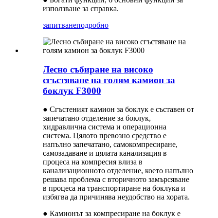
използване за справка.
запитване
подробно
Лесно събиране на високо
сгъстяване на голям камион за
боклук F3000
● Сгъстеният камион за боклук е съставен от
запечатано отделение за боклук,
хидравлична система и операционна
система. Цялото превозно средство е
напълно запечатано, самокомпресиране,
самозадаване и цялата канализация в
процеса на компресия влиза в
канализационното отделение, което напълно
решава проблема с вторичното замърсяване
в процеса на транспортиране на боклука и
избягва да причинява неудобство на хората.
● Камионът за компресиране на боклук е