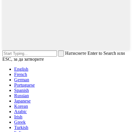
Натиснете Enter to Search или
ESC, за да затворите
English
French
German
Portuguese
Spanish
Russian
Japanese
Korean
Arabic
Irish
Greek
Turkish