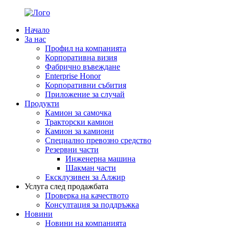
Начало
За нас
Профил на компанията
Корпоративна визия
Фабрично въвеждане
Enterprise Honor
Корпоративни събития
Приложение за случай
Продукти
Камион за самочка
Тракторски камион
Камион за камиони
Специално превозно средство
Резервни части
Инженерна машина
Шакман части
Ексклузивен за Алжир
Услуга след продажбата
Проверка на качеството
Консултация за поддръжка
Новини
Новини на компанията