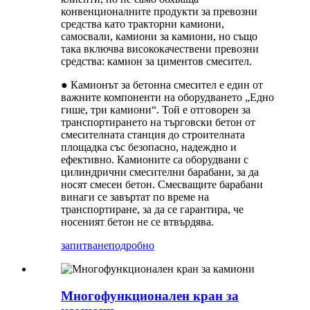
конвенционалните продукти за превозни
средства като тракторни камиони,
самосвали, камиони за камиони, но също
така включва висококачествени превозни
средства: камион за циментов смесител.
● Камионът за бетонна смесител е един от
важните компоненти на оборудването „Едно
гише, три камиони“. Той е отговорен за
транспортирането на търговски бетон от
смесителната станция до строителната
площадка със безопасно, надеждно и
ефективно. Камионите са оборудвани с
цилиндрични смесителни барабани, за да
носят смесен бетон. Смесващите барабани
винаги се завъртат по време на
транспортиране, за да се гарантира, че
носеният бетон не се втвърдява.
запитване
подробно
Многофункционален кран за