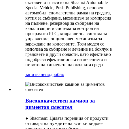
съставен от шасито на Shaanxi Automobile
Special Vehicle, Push Publishing, основен
автомобил, спомагателна рамка на гредата,
кутия за събиране, механизъм за компресия
на пълнене, резервоар за събиране на
канализации и система за контрол на
програмата PLC, хидравлична система за
управление, опционален механизъм за
зареждане на консервите. Този модел се
използва за събиране и лечение на боклук в
градовете и други области, като ефективно
подобрява ефективността на лечението и
нивото на хигиената на околната среда.
запитване
подробно
Висококачествен камион за
циментов смесител
● Shacmam: Цялата поредица от продукти
отговаря на нуждите на всички видове
клиенти, но не само обхваща