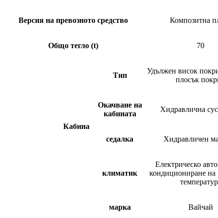
Версия на превозното средство
Композитна п
Общо тегло (t)
70
Удължен висок покр
Тип
плосък покр
Окачване на
Хидравлична сус
кабината
Кабина
седалка
Хидравличен м
Електрическо авт
климатик
кондициониране на 
температур
марка
Вайчай