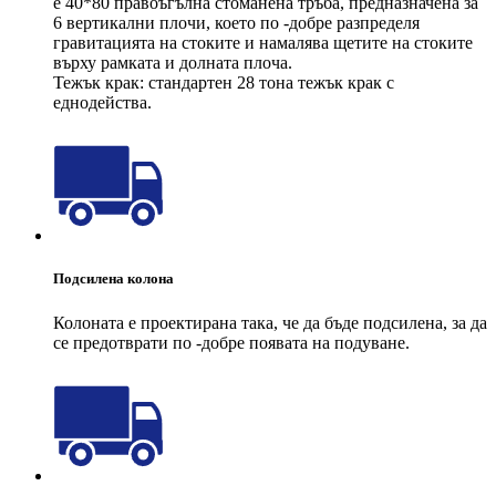
е 40*80 правоъгълна стоманена тръба, предназначена за
6 вертикални плочи, което по -добре разпределя
гравитацията на стоките и намалява щетите на стоките
върху рамката и долната плоча.
Тежък крак: стандартен 28 тона тежък крак с
еднодейства.
Подсилена колона
Колоната е проектирана така, че да бъде подсилена, за да
се предотврати по -добре появата на подуване.