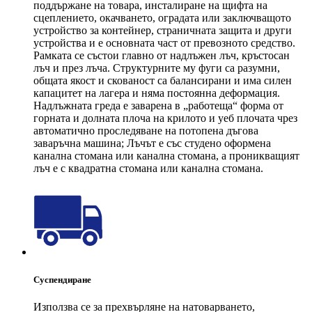
поддържане на товара, инсталиране на щифта на
сцеплението, окачването, оградата или заключващото
устройство за контейнер, страничната защита и други
устройства и е основната част от превозното средство.
Рамката се състои главно от надлъжен лъч, кръстосан
лъч и през лъча. Структурните му фуги са разумни,
общата якост и скованост са балансирани и има силен
капацитет на лагера и няма постоянна деформация.
Надлъжната греда е заварена в „работеща“ форма от
горната и долната плоча на крилото и уеб плочата чрез
автоматично проследяване на потопена дъгова
заваръчна машина; Лъчът е със студено оформена
канална стомана или канална стомана, а проникващият
лъч е с квадратна стомана или канална стомана.
Суспендиране
Използва се за прехвърляне на натоварването,