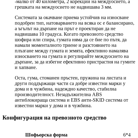
-малко от 40 километра, 2 корекции на междуосието, а
грешката на междуосието не надвишава 3 мм.
Системата за окачване приема устойчив на износване
подобрен тип, натоварването на всяка ос е балансирано,
а ъгълът на дърпане на прът е проектиран да не
надвишава 10 градуса. Когато превозното средство
шофира или спира, гумата няма да се бие по пътя, да
намали моменталното триене и разстоянието на
плъзгане между гумата и земята, ефективно намалява
износването на гумата и регулирайте междуосието на
дърпане, за да избегне ефективно пристрастия на гумите
и хапване.
Оста, гума, стоманен пръстен, пружина на листата и
други поддържащи части са добре известни марки у
дома и в чужбина, надеждно качество, стабилна
производителност. Незадължителна ABS
антиблокираща система и EBS анти-SKID система от
известни марки у дома и в чужбина.
Конфигурация на превозното средство
Шофьорска форма
6*4