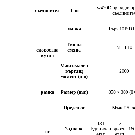
Φ430Diaphragm п
съединител
Тип
съедините
марка
Бърз 10JSD1
Тип на
MT F10
скоростна
смяна
кутия
Максимален
въртящ
2000
момент (nm)
рамка
Размер (mm)
850 × 300 (8
Преден ос
Мъж 7.5t о
13T
13t
Задна ос
Единичен
двоен
16t
ос
етап
етап