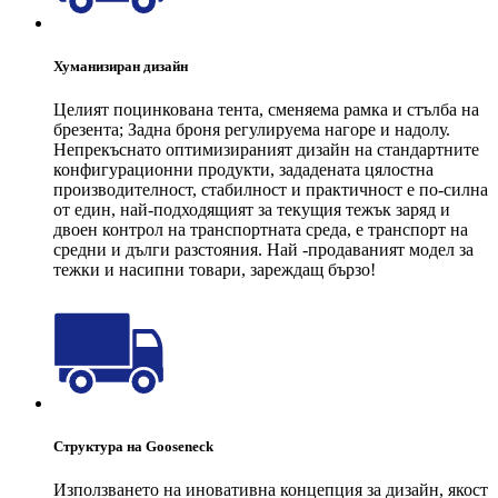
Хуманизиран дизайн
Целият поцинкована тента, сменяема рамка и стълба на
брезента; Задна броня регулируема нагоре и надолу.
Непрекъснато оптимизираният дизайн на стандартните
конфигурационни продукти, зададената цялостна
производителност, стабилност и практичност е по-силна
от един, най-подходящият за текущия тежък заряд и
двоен контрол на транспортната среда, е транспорт на
средни и дълги разстояния. Най -продаваният модел за
тежки и насипни товари, зареждащ бързо!
Структура на Gooseneck
Използването на иновативна концепция за дизайн, якост