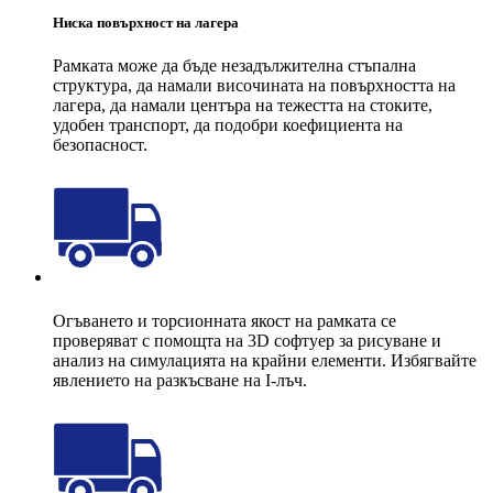
Ниска повърхност на лагера
Рамката може да бъде незадължителна стъпална
структура, да намали височината на повърхността на
лагера, да намали центъра на тежестта на стоките,
удобен транспорт, да подобри коефициента на
безопасност.
Огъването и торсионната якост на рамката се
проверяват с помощта на 3D софтуер за рисуване и
анализ на симулацията на крайни елементи. Избягвайте
явлението на разкъсване на I-лъч.