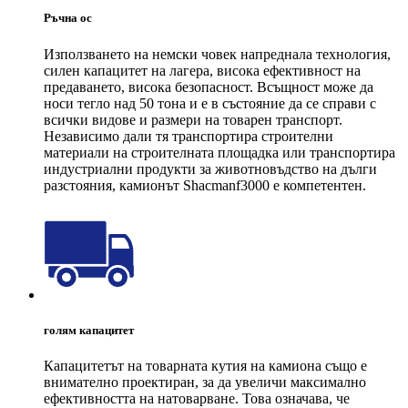
Ръчна ос
Използването на немски човек напреднала технология,
силен капацитет на лагера, висока ефективност на
предаването, висока безопасност. Всъщност може да
носи тегло над 50 тона и е в състояние да се справи с
всички видове и размери на товарен транспорт.
Независимо дали тя транспортира строителни
материали на строителната площадка или транспортира
индустриални продукти за животновъдство на дълги
разстояния, камионът Shacmanf3000 е компетентен.
голям капацитет
Капацитетът на товарната кутия на камиона също е
внимателно проектиран, за да увеличи максимално
ефективността на натоварване. Това означава, че