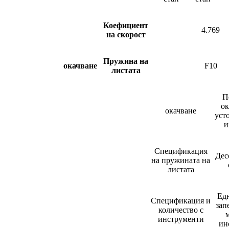
Коефициент
4.769
на скорост
Пружина на
окачване
F10
листата
П
ок
окачване
уст
и
Спецификация
Дес
на пружината на
листата
Ед
Спецификация и
зап
количество с
м
инструменти
ин