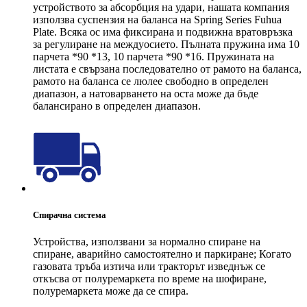
устройството за абсорбция на удари, нашата компания
използва суспензия на баланса на Spring Series Fuhua
Plate. Всяка ос има фиксирана и подвижна вратовръзка
за регулиране на междуосието. Пълната пружина има 10
парчета *90 *13, 10 парчета *90 *16. Пружината на
листата е свързана последователно от рамото на баланса,
рамото на баланса се люлее свободно в определен
диапазон, а натоварването на оста може да бъде
балансирано в определен диапазон.
Спирачна система
Устройства, използвани за нормално спиране на
спиране, аварийно самостоятелно и паркиране; Когато
газовата тръба изтича или тракторът изведнъж се
откъсва от полуремаркета по време на шофиране,
полуремаркета може да се спира.