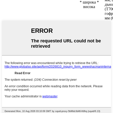
* широка *
дъно
висока
(T70
гофр
мм (