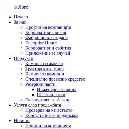
Начало
За нас
Профил на компанията
Корпоративна визия
Фабрично въвеждане
Enterprise Honor
Корпоративни събития
Приложение за случай
Продукти
Камион за самочка
Тракторски камион
Камион за камиони
Специално превозно средство
Резервни части
Инженерна машина
Шакман части
Ексклузивен за Алжир
Услуга след продажбата
Проверка на качеството
Консултация за поддръжка
Новини
Новини на компанията