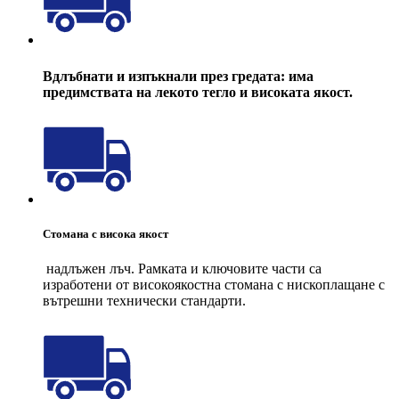
Вдлъбнати и изпъкнали през гредата: има
предимствата на лекото тегло и високата якост.
Стомана с висока якост
надлъжен лъч. Рамката и ключовите части са
изработени от високоякостна стомана с нископлащане с
вътрешни технически стандарти.