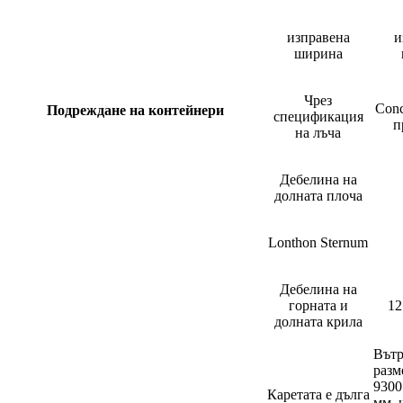
изправена
и
ширина
Чрез
Con
Подреждане на контейнери
спецификация
п
на лъча
Дебелина на
долната плоча
Lonthon Sternum
Дебелина на
горната и
12
долната крила
Вът
разм
9300
Каретата е дълга
мм, 