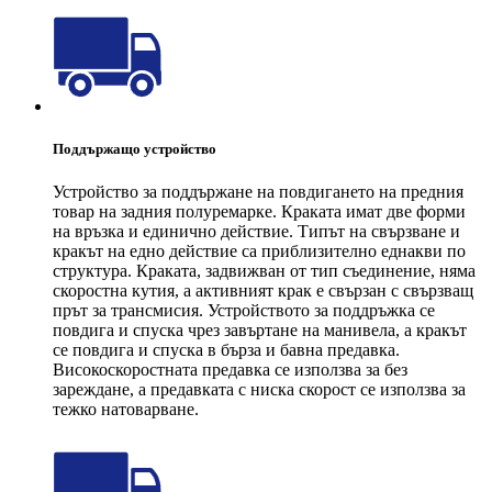
Поддържащо устройство
Устройство за поддържане на повдигането на предния
товар на задния полуремарке. Краката имат две форми
на връзка и единично действие. Типът на свързване и
кракът на едно действие са приблизително еднакви по
структура. Краката, задвижван от тип съединение, няма
скоростна кутия, а активният крак е свързан с свързващ
прът за трансмисия. Устройството за поддръжка се
повдига и спуска чрез завъртане на манивела, а кракът
се повдига и спуска в бърза и бавна предавка.
Високоскоростната предавка се използва за без
зареждане, а предавката с ниска скорост се използва за
тежко натоварване.