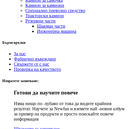
Камион за самочка
Камион за камиони
Специално превозно средство
Тракторски камион
Резервни части
Шакман части
Инженерна машина
Бързи връзки
За нас
Фабрично въвеждане
Свържете се с нас
Проверка на качеството
Изпратете запитване:
Готови да научите повече
Няма нищо по -хубаво от това да видите крайния
резултат. Научете за Newfun и вземете най -новия албум
за пример на продукти и просто поискайте повече
информация
Щракнете за запитване