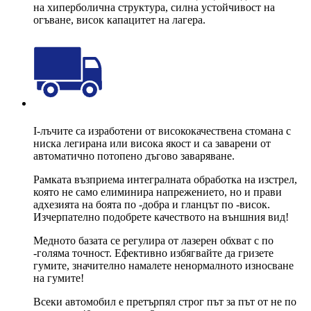
на хиперболична структура, силна устойчивост на
огъване, висок капацитет на лагера.
I-лъчите са изработени от висококачествена стомана с
ниска легирана или висока якост и са заварени от
автоматично потопено дъгово заваряване.
Рамката възприема интегралната обработка на изстрел,
която не само елиминира напрежението, но и прави
адхезията на боята по -добра и гланцът по -висок.
Изчерпателно подобрете качеството на външния вид!
Медното базата се регулира от лазерен обхват с по
-голяма точност. Ефективно избягвайте да гризете
гумите, значително намалете ненормалното износване
на гумите!
Всеки автомобил е претърпял строг път за път от не по