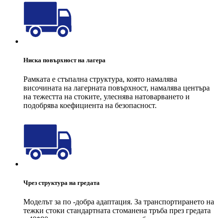
Ниска повърхност на лагера
Рамката е стъпална структура, която намалява
височината на лагерната повърхност, намалява центъра
на тежестта на стоките, улеснява натоварването и
подобрява коефициента на безопасност.
Чрез структура на гредата
Моделът за по -добра адаптация. За транспортирането на
тежки стоки стандартната стоманена тръба през гредата