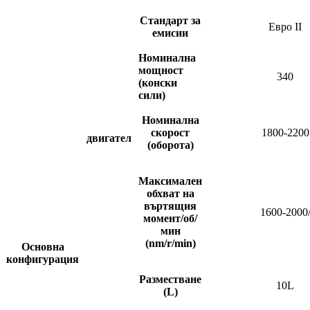
Стандарт за
Евро II
емисии
Номинална
мощност
340
(конски
сили)
Номинална
скорост
1800-2200
двигател
(оборота)
Максимален
обхват на
въртящия
1600-2000
момент/об/
мин
(nm/r/min)
Основна
конфигурация
Разместване
10L
(L)