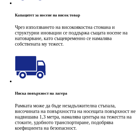
Капацитет за носене на висок товар
Чрез използването на високоякостна стомана и
структурни иновации се поддържа същата носене на
натоварване, като същевременно се намалява
собствената му тежест.
Ниска повърхност на лагера
Рамката може да бъде незадължителна стъпала,
височината на повърхността на носещата повърхност не
надвишава 1,3 метра, намалява центъра на тежестта на
стоките, удобното транспортиране, подобрява
коефициента на безопасност.