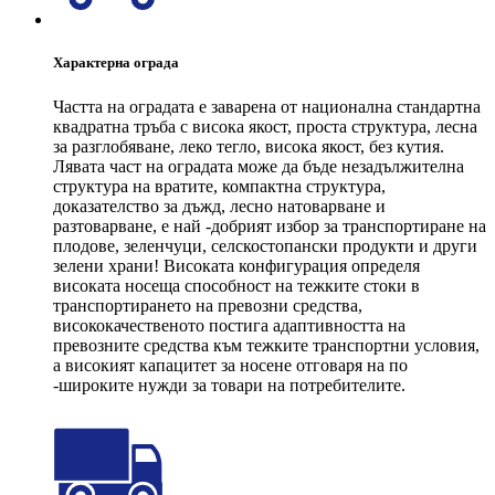
Характерна ограда
Частта на оградата е заварена от национална стандартна
квадратна тръба с висока якост, проста структура, лесна
за разглобяване, леко тегло, висока якост, без кутия.
Лявата част на оградата може да бъде незадължителна
структура на вратите, компактна структура,
доказателство за дъжд, лесно натоварване и
разтоварване, е най -добрият избор за транспортиране на
плодове, зеленчуци, селскостопански продукти и други
зелени храни! Високата конфигурация определя
високата носеща способност на тежките стоки в
транспортирането на превозни средства,
висококачественото постига адаптивността на
превозните средства към тежките транспортни условия,
а високият капацитет за носене отговаря на по
-широките нужди за товари на потребителите.