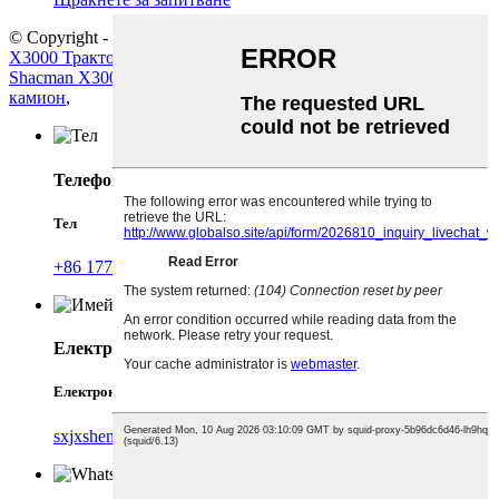
© Copyright - 2010-2024: Всички права запазени.
Sitemap
X3000 Тракторски камион
,
Shacman F3000
,
Shacman x5000
,
Shacman X3000
,
F3000 Dump Truck
,
X5000 Тракторски
камион
,
Телефон
Тел
+86 17782538960
Електронна поща
Електронна поща
sxjxshenweisong@chinatruck.com.cn