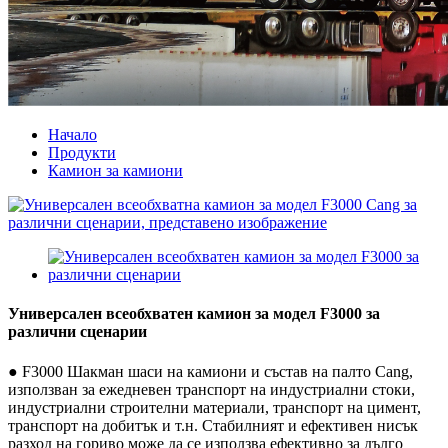
Начало
Продукти
Камион за камиони
Универсален всеобхватен камион за модел F3000 за
различни сценарии
● F3000 Шакман шаси на камиони и състав на палто Cang,
използван за ежедневен транспорт на индустриални стоки,
индустриални строителни материали, транспорт на цимент,
транспорт на добитък и т.н. Стабилният и ефективен нисък
разход на гориво може да се използва ефективно за дълго