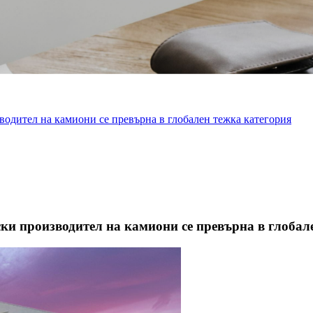
зводител на камиони се превърна в глобален тежка категория
ски производител на камиони се превърна в глобал