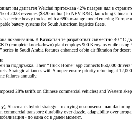
овият им двигател Weichai притежава 42% пазарен дял в страни
f 2023 revenues ($820 million) to NEV R&D, launching China's first
's electric heavy trucks, with a 680km-range model entering European tri
pable battery systems for South American logistics fleets.
ка локализация. В Казахстан те разработват съвместно-40 ° C дв
D (complete knock-down) plant employs 900 Kenyans while using 55% 
” series in Saudi Arabia features enhanced cabin air filtration for dese
ти
 за поддръжка. Their “Truck Home” app connects 860,000 drivers wo
ets. Strategic alliances with Sinopec ensure priority refueling at 12,0
e failures annually.
imposed 28% tariffs on Chinese commercial vehicles) and Western skepti
, Shacman's hybrid strategy – marrying no-nonsense manufacturing with 
n commercial transport: durability over dazzle, adaptability over arro
лобализация - по една ос в даден момент.