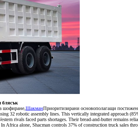
и блясък
за шофиране,
Шакман
Приоритизирани основополагащи постижения. T
using 32 robotic assembly lines. This vertically integrated approach
stern rivals faced parts shortages. Their bread-and-butter remains re
 In Africa alone, Shacman controls 37% of construction truck sales th