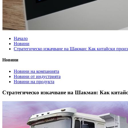
Начало
Новини
Стратегическо изкачване на Шакман: ​​Как китайски прои
Новини
Новини на компанията
Новини от индустрията
Новини на продукта
Стратегическо изкачване на Шакман: ​​Как китай