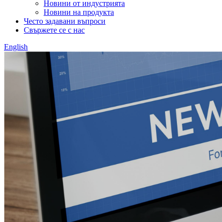
Новини от индустрията
Новини на продукта
Често задавани въпроси
Свържете се с нас
English