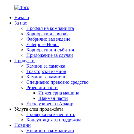
Начало
За нас
Профил на компанията
Корпоративна визия
Фабрично въвеждане
Enterprise Honor
Корпоративни събития
Приложение за случай
Продукти
Камион за самочка
Тракторски камион
Камион за камиони
Специално превозно средство
Резервни части
Инженерна машина
Шакман части
Ексклузивен за Алжир
Услуга след продажбата
Проверка на качеството
Консултация за поддръжка
Новини
Новини на компанията