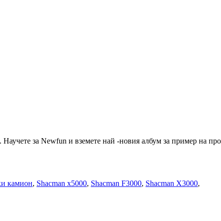
т. Научете за Newfun и вземете най -новия албум за пример на п
ки камион
,
Shacman x5000
,
Shacman F3000
,
Shacman X3000
,