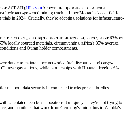
те от АСЕАН),
Шакман
Агресивно преминава към нови
 hydrogen-powered mining truck in Inner Mongolia's coal fields.
als in 2024. Crucially, they're adapting solutions for infrastructure-
игател със студен старт с местни инженери, като улавят 63% от
locally sourced materials, circumventing Africa's 35% average
rt conditions and Quran holder compartments.
rldwide to maintenance networks, fuel discounts, and cargo-
00 Chinese gas stations, while partnerships with Huawei develop AI-
cism about data security in connected trucks present hurdles.
calculated tech bets – positions it uniquely. They're not trying to
gance, and solutions that work from Germany's autobahns to Zambia's