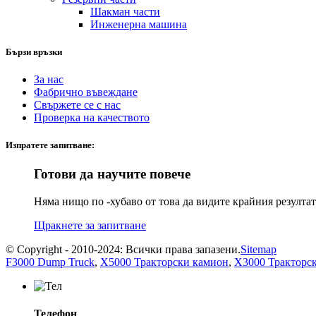
Шакман части
Инженерна машина
Бързи връзки
За нас
Фабрично въвеждане
Свържете се с нас
Проверка на качеството
Изпратете запитване:
Готови да научите повече
Няма нищо по -хубаво от това да видите крайния резулта
Щракнете за запитване
© Copyright - 2010-2024: Всички права запазени.
Sitemap
F3000 Dump Truck
,
X5000 Тракторски камион
,
X3000 Тракторс
Телефон