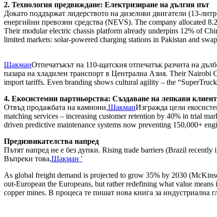
2. Технология предвиждане: Електризиране на дългия път
Докато поддържат лидерството на дизелови двигатели (13-литр
енергийни превозни средства (NEVS). The company allocated 8.2% o
Their modular electric chassis platform already underpins 12% of China
limited markets: solar-powered charging stations in Pakistan and swap
Шакман
Отпечатъкът на 110-щатския отпечатък разчита на дълбо
пазара на хладилен транспорт в Централна Азия. Their Nairobi CK
import tariffs. Even branding shows cultural agility – the “SuperTruck
4. Екосистемни партньорства: Създаване на лепкави клиен
Отвъд продажбата на камиони,
Шакман
Изгражда цели екосистеми
matching services – increasing customer retention by 40% in trial mark
driven predictive maintenance systems now preventing 150,000+ engin
Предизвикателства напред
Пътят напред не е без дупки. Rising trade barriers (Brazil recently 
Въпреки това,
Шакман '
As global freight demand is projected to grow 35% by 2030 (McKinsey)
out-European the Europeans, but rather redefining what value means i
copper mines. В процеса те пишат нова книга за индустриална г