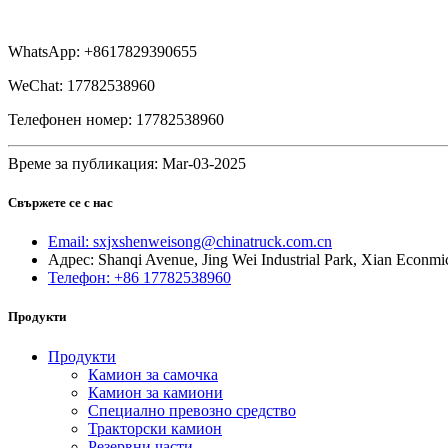
WhatsApp: +8617829390655
WeChat: 17782538960
Телефонен номер: 17782538960
Време за публикация: Mar-03-2025
Свържете се с нас
Email: sxjxshenweisong@chinatruck.com.cn
Адрес: Shanqi Avenue, Jing Wei Industrial Park, Xian Econmi
Телефон: +86 17782538960
Продукти
Продукти
Камион за самочка
Камион за камиони
Специално превозно средство
Тракторски камион
Резервни части