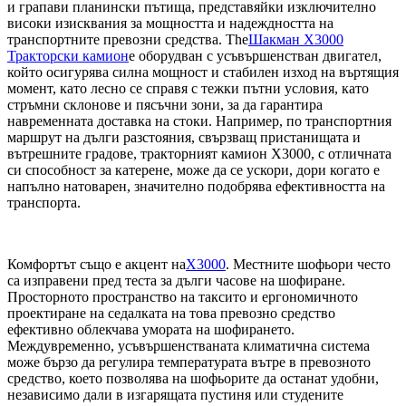
и грапави планински пътища, представяйки изключително
високи изисквания за мощността и надеждността на
транспортните превозни средства. The
Шакман X3000
Тракторски камион
е оборудван с усъвършенстван двигател,
който осигурява силна мощност и стабилен изход на въртящия
момент, като лесно се справя с тежки пътни условия, като
стръмни склонове и пясъчни зони, за да гарантира
навременната доставка на стоки. Например, по транспортния
маршрут на дълги разстояния, свързващ пристанищата и
вътрешните градове, тракторният камион X3000, с отличната
си способност за катерене, може да се ускори, дори когато е
напълно натоварен, значително подобрява ефективността на
транспорта.
Комфортът също е акцент на
X3000
. Местните шофьори често
са изправени пред теста за дълги часове на шофиране.
Просторното пространство на таксито и ергономичното
проектиране на седалката на това превозно средство
ефективно облекчава умората на шофирането.
Междувременно, усъвършенстваната климатична система
може бързо да регулира температурата вътре в превозното
средство, което позволява на шофьорите да останат удобни,
независимо дали в изгарящата пустиня или студените