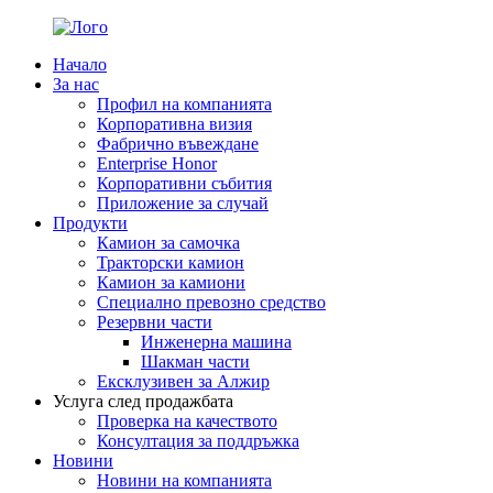
Начало
За нас
Профил на компанията
Корпоративна визия
Фабрично въвеждане
Enterprise Honor
Корпоративни събития
Приложение за случай
Продукти
Камион за самочка
Тракторски камион
Камион за камиони
Специално превозно средство
Резервни части
Инженерна машина
Шакман части
Ексклузивен за Алжир
Услуга след продажбата
Проверка на качеството
Консултация за поддръжка
Новини
Новини на компанията