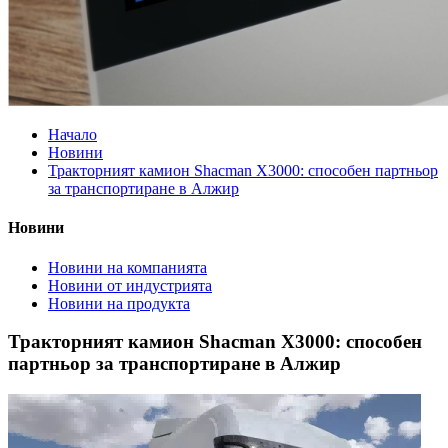
Начало
Новини
Тракторният камион Shacman X3000: способен партньор
за транспортиране в Алжир
Новини
Новини на компанията
Новини от индустрията
Новини на продукта
Тракторният камион Shacman X3000: способен
партньор за транспортиране в Алжир