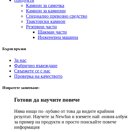
Продукти
Камион за самочка
Камион за камиони
Специално превозно средство
Тракторски камион
Резервни части
Шакман части
Инженерна машина
Бързи връзки
За нас
Фабрично въвеждане
Свържете се с нас
Проверка на качеството
Изпратете запитване:
Готови да научите повече
Няма нищо по -хубаво от това да видите крайния
резултат. Научете за Newfun и вземете най -новия албум
за пример на продукти и просто поискайте повече
информация