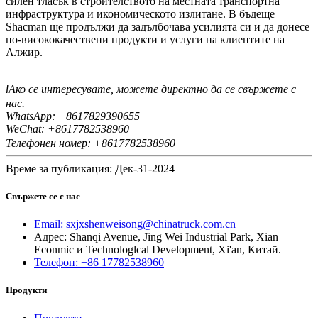
силен тласък в строителството на местната транспортна
инфраструктура и икономическото излитане. В бъдеще
Shacman ще продължи да задълбочава усилията си и да донесе
по-висококачествени продукти и услуги на клиентите на
Алжир.
Ако се интересувате, можете директно да се свържете с
I
нас.
WhatsApp: +8617829390655
WeChat: +8617
82538960
7
Телефонен номер: +8617782538960
Време за публикация: Дек-31-2024
Свържете се с нас
Email: sxjxshenweisong@chinatruck.com.cn
Адрес: Shanqi Avenue, Jing Wei Industrial Park, Xian
Econmic и Technologlcal Development, Xi'an, Китай.
Телефон: +86 17782538960
Продукти