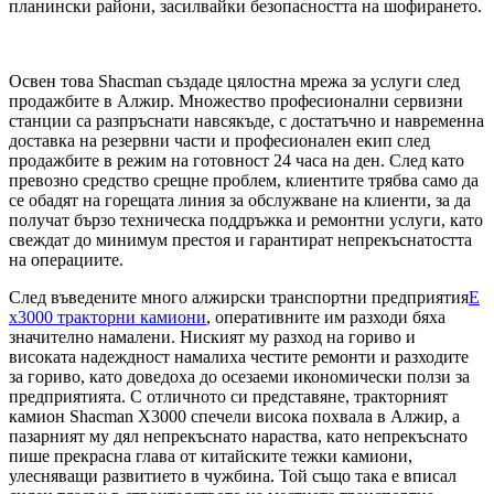
планински райони, засилвайки безопасността на шофирането.
Освен това Shacman създаде цялостна мрежа за услуги след
продажбите в Алжир. Множество професионални сервизни
станции са разпръснати навсякъде, с достатъчно и навременна
доставка на резервни части и професионален екип след
продажбите в режим на готовност 24 часа на ден. След като
превозно средство срещне проблем, клиентите трябва само да
се обадят на горещата линия за обслужване на клиенти, за да
получат бързо техническа поддръжка и ремонтни услуги, като
свеждат до минимум престоя и гарантират непрекъснатостта
на операциите.
След въведените много алжирски транспортни предприятия
E
x3000 тракторни камиони
, оперативните им разходи бяха
значително намалени. Ниският му разход на гориво и
високата надеждност намалиха честите ремонти и разходите
за гориво, като доведоха до осезаеми икономически ползи за
предприятията. С отличното си представяне, тракторният
камион Shacman X3000 спечели висока похвала в Алжир, а
пазарният му дял непрекъснато нараства, като непрекъснато
пише прекрасна глава от китайските тежки камиони,
улесняващи развитието в чужбина. Той също така е вписал