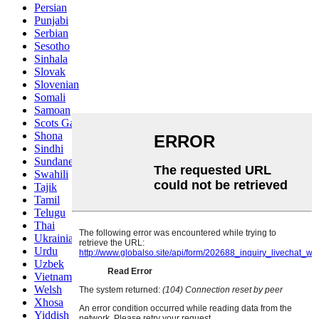
Persian
Punjabi
Serbian
Sesotho
Sinhala
Slovak
Slovenian
Somali
Samoan
Scots Gaelic
Shona
Sindhi
Sundanese
Swahili
Tajik
Tamil
Telugu
Thai
Ukrainian
Urdu
Uzbek
Vietnamese
Welsh
Xhosa
Yiddish