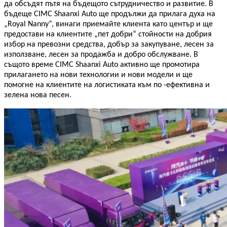
да обсъдят пътя на бъдещото сътрудничество и развитие. В
бъдеще CIMC Shaanxi Auto ще продължи да прилага духа на
„Royal Nanny“, винаги приемайте клиента като център и ще
предостави на клиентите „пет добри“ стойности на добрия
избор на превозни средства, добър за закупуване, лесен за
използване, лесен за продажба и добро обслужване. В
същото време CIMC Shaanxi Auto активно ще промотира
прилагането на нови технологии и нови модели и ще
помогне на клиентите на логистиката към по -ефективна и
зелена нова песен.