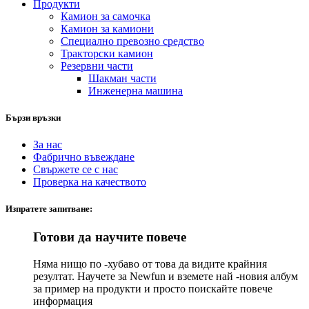
Продукти
Камион за самочка
Камион за камиони
Специално превозно средство
Тракторски камион
Резервни части
Шакман части
Инженерна машина
Бързи връзки
За нас
Фабрично въвеждане
Свържете се с нас
Проверка на качеството
Изпратете запитване:
Готови да научите повече
Няма нищо по -хубаво от това да видите крайния
резултат. Научете за Newfun и вземете най -новия албум
за пример на продукти и просто поискайте повече
информация