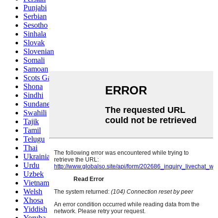
Punjabi
Serbian
Sesotho
Sinhala
Slovak
Slovenian
Somali
Samoan
Scots Gaelic
Shona
Sindhi
Sundanese
Swahili
Tajik
Tamil
Telugu
Thai
Ukrainian
Urdu
Uzbek
Vietnamese
Welsh
Xhosa
Yiddish
Yoruba