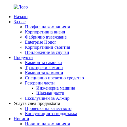
Начало
За нас
Профил на компанията
Корпоративна визия
Фабрично въвеждане
Enterprise Honor
Корпоративни събития
Приложение за случай
Продукти
Камион за самочка
Тракторски камион
Камион за камиони
Специално превозно средство
Резервни части
Инженерна машина
Шакман части
Ексклузивен за Алжир
Услуга след продажбата
Проверка на качеството
Консултация за поддръжка
Новини
Новини на компанията