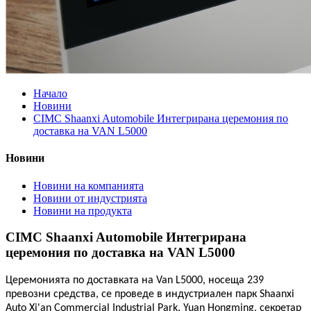
Начало
Новини
CIMC Shaanxi Automobile Интегрирана церемония по
доставка на VAN L5000
Новини
Новини на компанията
Новини от индустрията
Новини на продукта
CIMC Shaanxi Automobile Интегрирана
церемония по доставка на VAN L5000
Церемонията по доставката на Van L5000, носеща 239
превозни средства, се проведе в индустриален парк Shaanxi
Auto Xi'an Commercial Industrial Park. Yuan Hongming, секретар