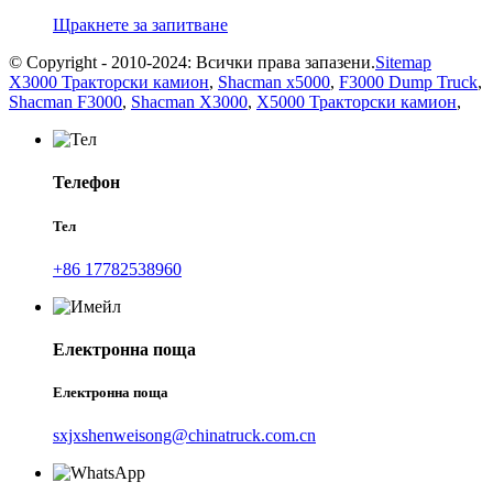
Щракнете за запитване
© Copyright - 2010-2024: Всички права запазени.
Sitemap
X3000 Тракторски камион
,
Shacman x5000
,
F3000 Dump Truck
,
Shacman F3000
,
Shacman X3000
,
X5000 Тракторски камион
,
Телефон
Тел
+86 17782538960
Електронна поща
Електронна поща
sxjxshenweisong@chinatruck.com.cn