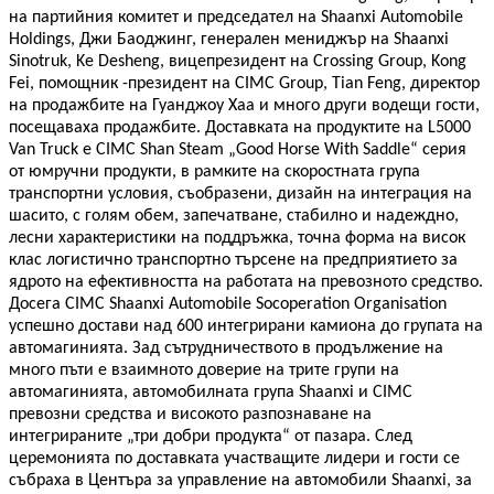
на партийния комитет и председател на Shaanxi Automobile
Holdings, Джи Баоджинг, генерален мениджър на Shaanxi
Sinotruk, Ke Desheng, вицепрезидент на Crossing Group, Kong
Fei, помощник -президент на CIMC Group, Tian Feng, директор
на продажбите на Гуанджоу Хаа и много други водещи гости,
посещаваха продажбите. Доставката на продуктите на L5000
Van Truck е CIMC Shan Steam „Good Horse With Saddle“ серия
от юмручни продукти, в рамките на скоростната група
транспортни условия, съобразени, дизайн на интеграция на
шасито, с голям обем, запечатване, стабилно и надеждно,
лесни характеристики на поддръжка, точна форма на висок
клас логистично транспортно търсене на предприятието за
ядрото на ефективността на работата на превозното средство.
Досега CIMC Shaanxi Automobile Socoperation Organisation
успешно достави над 600 интегрирани камиона до групата на
автомагинията. Зад сътрудничеството в продължение на
много пъти е взаимното доверие на трите групи на
автомагинията, автомобилната група Shaanxi и CIMC
превозни средства и високото разпознаване на
интегрираните „три добри продукта“ от пазара. След
церемонията по доставката участващите лидери и гости се
събраха в Центъра за управление на автомобили Shaanxi, за